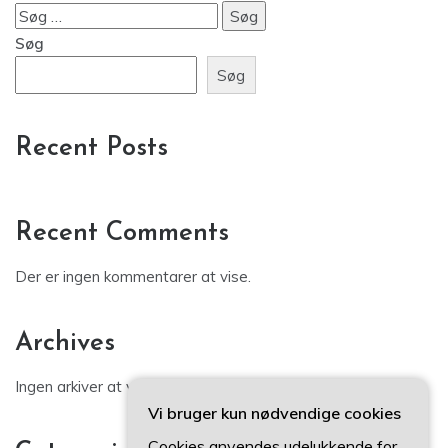
Søg
efter:
Søg
Søg
Recent Posts
Recent Comments
Der er ingen kommentarer at vise.
Archives
Ingen arkiver at vise.
Vi bruger kun nødvendige cookies
Cookies anvendes udelukkende for